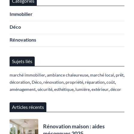
Catégories
Immobilier
Déco
Rénovations
Sujets liés
,
,
,
,
marché immobilier
ambiance chaleureuse
marché local
prêt
,
,
,
,
,
,
décoration
Déco
rénovation
propriété
réparation
coût
,
,
,
,
,
aménagement
sécurité
esthétique
lumière
extérieur
décor
Articles récents
Rénovation maison : aides
méconnues 2025