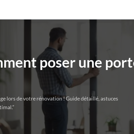
ment poser une port
 lors de votre rénovation ! Guide détaillé, astuces
timal.”