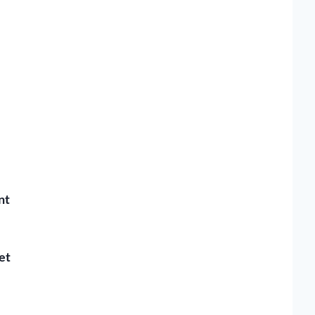
nt
et