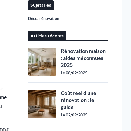
Sujets liés
,
Déco
rénovation
Articles récents
Rénovation maison
: aides méconnues
2025
Le 08/09/2025
ce
Coût réel d'une
ème
rénovation : le
u
guide
Le 02/09/2025
000 €