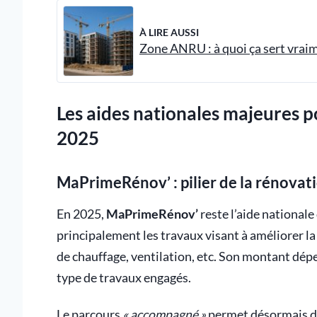
À LIRE AUSSI
Zone ANRU : à quoi ça sert vraim
Les aides nationales majeures 
2025
MaPrimeRénov’ : pilier de la rénova
En 2025,
MaPrimeRénov’
reste l’aide national
principalement les travaux visant à améliorer 
de chauffage, ventilation, etc. Son montant dép
type de travaux engagés.
Le parcours
« accompagné »
permet désormais d’