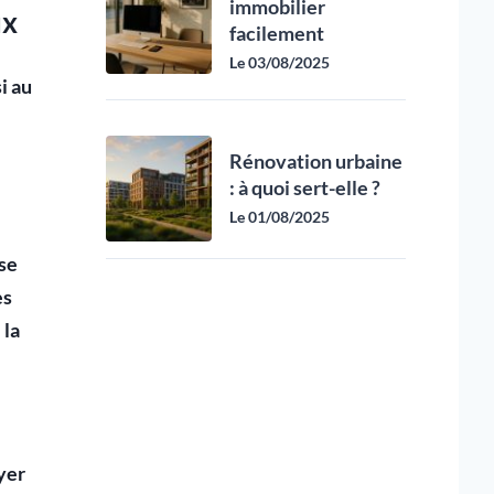
immobilier
ux
facilement
Le 03/08/2025
i au
Rénovation urbaine
: à quoi sert-elle ?
Le 01/08/2025
ise
es
 la
yer