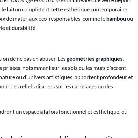
u en
carrelage effet marbre
sont idéales. Le verre dépoli
ou le laiton complètent cette esthétique contemporaine
choix de matériaux éco-responsables, comme le
bambou
ou
le et durabilité.
tion de ne pas en abuser. Les
géométries graphiques
,
prisées, notamment sur les sols ou les murs d’accent.
 nature ou d’univers artistiques, apportent profondeur et
our des reliefs discrets sur les carrelages ou des
ndront un espace à la fois fonctionnel et esthétique, où