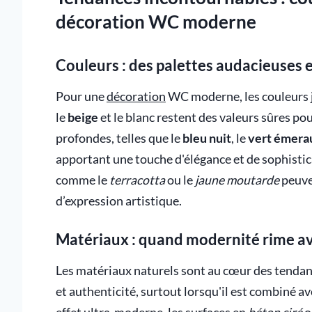
décoration WC moderne
Couleurs : des palettes audacieuses 
Pour une
décoration
WC moderne, les couleurs j
le
beige
et le blanc restent des valeurs sûres po
profondes, telles que le
bleu nuit
, le
vert émera
apportant une touche d'élégance et de sophistica
comme le
terracotta
ou le
jaune moutarde
peuve
d’expression artistique.
Matériaux : quand modernité rime av
Les matériaux naturels sont au cœur des tendan
et authenticité, surtout lorsqu'il est combiné a