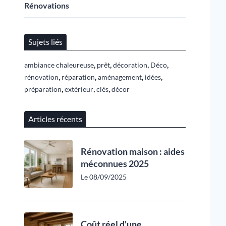
Rénovations
Sujets liés
,
,
,
,
ambiance chaleureuse
prêt
décoration
Déco
,
,
,
,
rénovation
réparation
aménagement
idées
,
,
,
préparation
extérieur
clés
décor
Articles récents
Rénovation maison : aides
méconnues 2025
Le 08/09/2025
Coût réel d'une